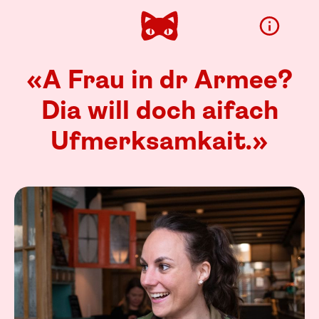
«A Frau in dr Armee?
Dia will doch aifach
Ufmerksam­kait.»