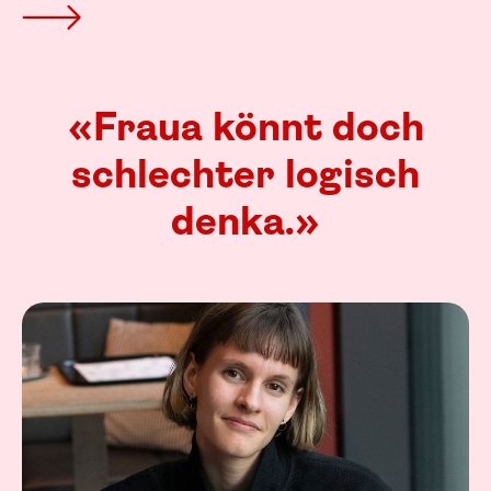
«Fraua könnt doch
schlechter logisch
denka.»