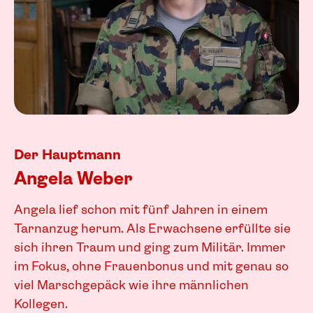
Der Hauptmann
Angela Weber
Angela lief schon mit fünf Jahren in einem
Tarnanzug herum. Als Erwachsene erfüllte sie
sich ihren Traum und ging zum Militär. Immer
im Fokus, ohne Frauenbonus und mit genau so
viel Marschgepäck wie ihre männlichen
Kollegen.