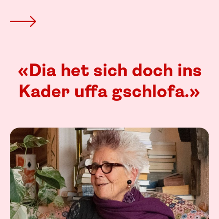
«Dia het sich doch ins
Kader uffa gschlofa.»