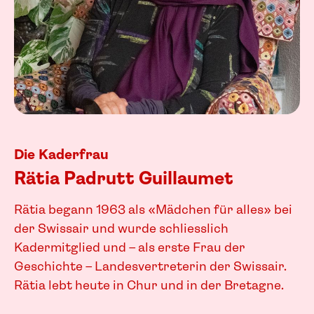
Die Kaderfrau
Rätia Padrutt Guillaumet
Rätia begann 1963 als «Mädchen für alles» bei
der Swissair und wurde schliesslich
Kadermitglied und – als erste Frau der
Geschichte – Landesvertreterin der Swissair.
Rätia lebt heute in Chur und in der Bretagne.