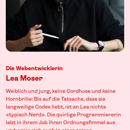
Die Webentwicklerin
Lea Moser
Weiblich und jung, keine Cordhose und keine
Hornbrille: Bis auf die Tatsache, dass sie
langweilige Codes liebt, ist an Lea nichts
«typisch Nerd». Die quirlige Programmiererin
lebt in ihrem Job ihren Ordnungsfimmel aus